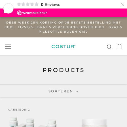
×
0
Reviews
-
Overslaan
DEZE WEEK 25% KORTING OP JE EERSTE BESTELLING MET
naar
CODE: FIRST25 | GRATIS VERZENDING BOVEN €100 | GRATIS
PILLBOTTLE BOVEN €150
content
PRODUCTS
SORTEREN
AANBIEDING